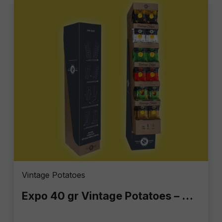
Vintage Potatoes
Expo 40 gr Vintage Potatoes – Colonnina Espositiva con 140 Buste da 40g | Patatine Gourmet per Bar, Locali e Casa