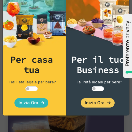
25,74 €
Aggiungi
Vedi di più
Per casa
Per il tuo
tua
Business
Hai l'età legale per bere?
Hai l'età legale per bere?
Inizia Ora
Inizia Ora