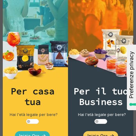
Per casa
Per il tuo
tua
Business
Tortillas/Nacho/Crisp/Garganelli
Hai l'età legale per bere?
Hai l'età legale per bere?
Tortilla Chili
Pacco singolo
Inizia Ora
Inizia Ora