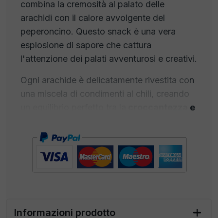
combina la cremosità al palato delle
arachidi con il calore avvolgente del
peperoncino. Questo snack è una vera
esplosione di sapore che cattura
l'attenzione dei palati avventurosi e creativi.
Ogni arachide è delicatamente rivestita con
una miscela di condimenti al chili, creando
un equilibrio perfetto tra la
croccantezza e
peperoncino.
Per chi cerca sapori intensi e
appaganti, per chi si vuole far stuzzicare da
un'aroma audace!
La fragranza affumicata e speziata ti fa
venire voglia di provare subito queste
arachidi. È un profumo che ti trasporta in un
viaggio culinario esotico e stimolante!
Informazioni prodotto