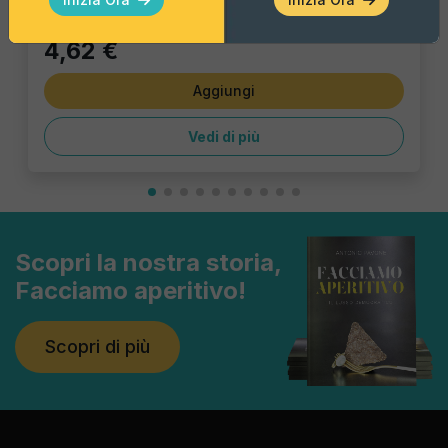
4,62 €
Aggiungi
Vedi di più
Scopri la nostra storia,
Facciamo aperitivo!
Scopri di più