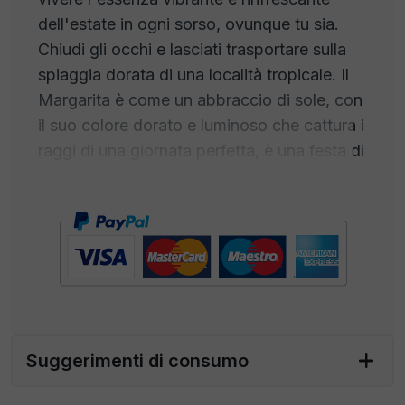
dell'estate in ogni sorso, ovunque tu sia.
Chiudi gli occhi e lasciati trasportare sulla
spiaggia dorata di una località tropicale. Il
Margarita è come un abbraccio di sole, con
il suo colore dorato e luminoso che cattura i
raggi di una giornata perfetta, è una festa di
sapori estivi. Il succo di lime fresco e
frizzante è un'esplosione di freschezza, la
tequila di alta qualità offre un tocco di
agave e un sapore deciso, mentre il Triple
Sec aggiunge un dolce tocco di arancia.
Ogni sorso è una vacanza per il palato. Il
nostro Margarita ready to drink offre un mix
di sapori artigianali senza la complicazione
Suggerimenti di consumo
del mixaggio. Basta aprire la confezione,
versare su ghiaccio e godersi il vostro