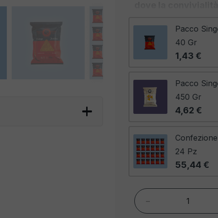
dove la convivialità
momenti con le per
Pacco Sing
massimo livello.
Que
40 Gr
capolavoro di fusion
1,43 €
tradizione messicana d
del chili. La dolcezz
Pacco Sing
chili si fondono in 
450 Gr
morso, regalando un
4,62 €
Immagina di disporre
insieme a una selezio
Confezione
prosciutto crudo, for
24 Pz
colori e i sapori si
55,44 €
delizie
che delizierà
occhi. Puoi servirle 
-
italiani come la sals
una combinazione uni