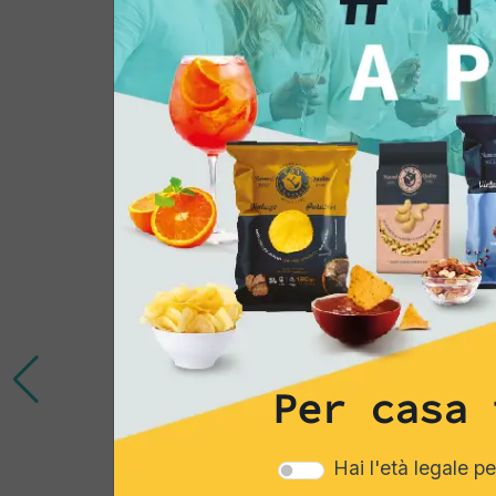
Potrebbe interessar
Per casa 
Hai l'età legale p