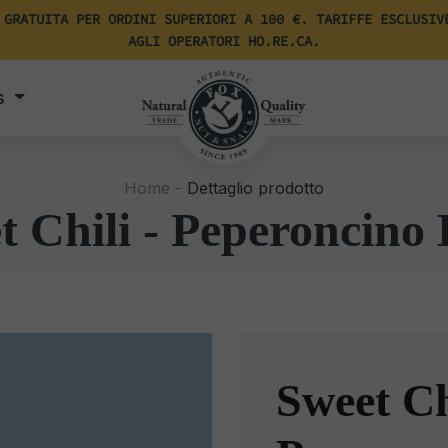
 GRATUITA PER ORDINI SUPERIORI A 100 €. TARIFFE ESCLUSIV
AGLI OPERATORI HO.RE.CA.
s
Home -
Dettaglio prodotto
t Chili - Peperoncino 
Sweet Ch