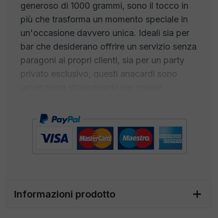
generoso di 1000 grammi, sono il tocco in
più che trasforma un momento speciale in
un'occasione davvero unica. Ideali sia per
bar che desiderano offrire un servizio senza
paragoni ai propri clienti, sia per un party
privato esclusivo, questi anacardi sono
un'opzione straordinaria per creare
un'esperienza indimenticabile.
Massima Qualità:
Gli Anacardi Dry
Roasted da 1000 gr incarnano l'impegno
per la massima qualità. Ogni noce è stata
selezionata con cura tra i raccolti migliori,
garantendo una consistenza croccante e un
sapore ricco.
Informazioni prodotto
Tostatura Artigianale:
Questi anacardi