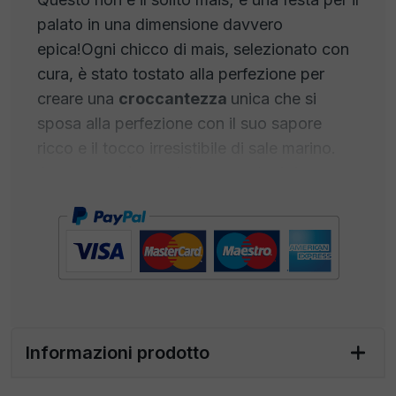
palato in una dimensione davvero
epica!Ogni chicco di mais, selezionato con
cura, è stato tostato alla perfezione per
creare una
croccantezza
unica che si
sposa alla perfezione con il suo sapore
ricco e il tocco irresistibile di sale marino.
Ogni morso è una delizia, con la
dolcezza
naturale del mais
che si fonde
armoniosamente con la sapidità del sale,
creando un equilibrio perfetto che ti farà
venire l'acquolina in bocca.
Ma non è solo il sapore che ti sorprenderà,
è anche la dimensione eccezionale di questi
Informazioni prodotto
chicchi di mais. Ogni boccone è una
scoperta in sé, un'avventura culinaria che ti