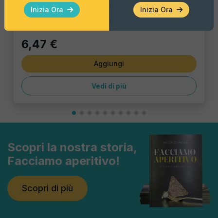
Pezzo Singolo
Inizia Ora
Inizia Ora
6,47 €
Aggiungi
Vedi di più
Scopri la nostra storia,
Facciamo aperitivo!
Scopri di più