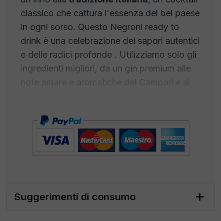
classico che cattura l'essenza del bel paese
in ogni sorso. Questo Negroni ready to
drink è una celebrazione dei sapori autentici
e delle radici profonde . Utilizziamo solo gli
ingredienti migliori, da un gin premium alle
note amare e aromatiche del Campari e al
vermut rosso di alta qualità. Ogni sorso è
una passeggiata attraverso le strade di
Firenze, dove il Negroni è nato.Questo
cocktail è infatti un classico italiano con una
storia affascinante. La sua origine risale agli
anni '20 a Firenze, Italia. Si narra che sia
stato creato per la prima volta dal conte
Camillo Negroni, un avventuriero amante
Suggerimenti di consumo
dei drink, che frequentava il Caffè Casoni
(ora noto come il Caffè Giacosa). Il conte