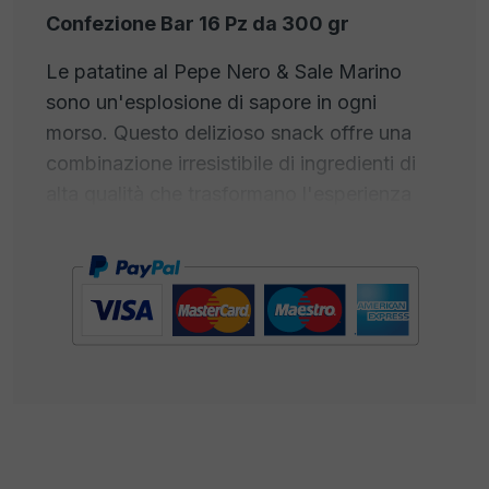
Confezione Bar 16 Pz da 300 gr
Le patatine al Pepe Nero & Sale Marino
sono un'esplosione di sapore in ogni
morso. Questo delizioso snack offre una
combinazione irresistibile di ingredienti di
alta qualità che trasformano l'esperienza
delle patatine in qualcosa di veramente
straordinario. Ogni patatina è croccante e
fragrante, preparata con cura utilizzando le
migliori patate selezionate. Ma ciò che le
rende davvero speciali è la loro spolverata
di pepe nero appena macinato e sale
marino puro.Il pepe nero aggiunge un tocco
di piccantezza e un aroma ricco, mentre il
sale marino, raccolto dalle acque cristalline