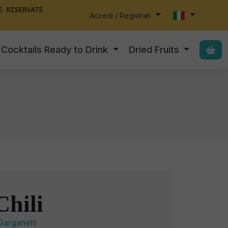
E RISERVATE
Accedi / Registrati
Cocktails Ready to Drink
Dried Fruits
Chili
Garganelli