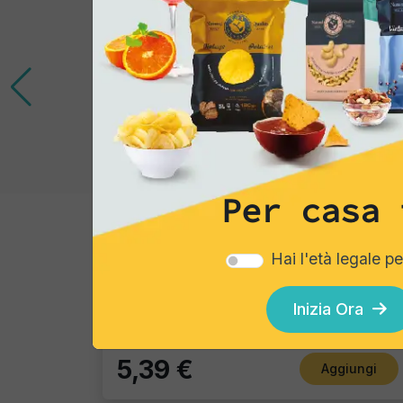
Per casa 
Gourmet Snack
Hai l'età legale p
Follie Mexicanos
Pacco singolo
Inizia Ora
5,39 €
Aggiungi