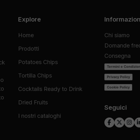
Explore
Informazion
Home
Chi siamo
Domande freq
Prodotti
Consegna
Potatoes Chips
ck
Termini e Condizio
Tortilla Chips
Privacy Policy
co
Cookie Policy
to
Cocktails Ready to Drink
to
Dried Fruits
Seguici
I nostri cataloghi