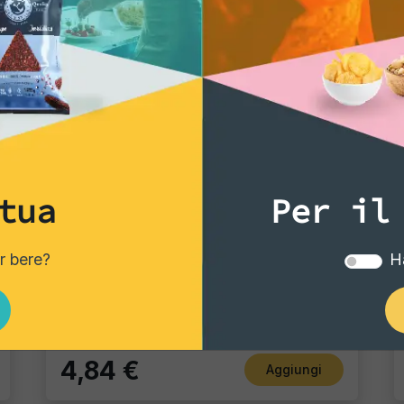
tua
Per il
Vintage Potatoes
er bere?
Ha
Crema di cipolla
Pacco Singolo - 300 Gr
4,84 €
Aggiungi