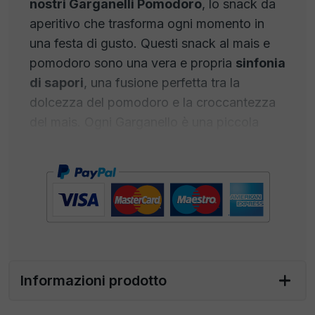
nostri Garganelli Pomodoro
, lo snack da
aperitivo che trasforma ogni momento in
una festa di gusto. Questi snack al mais e
pomodoro sono una vera e propria
sinfonia
di sapori
, una fusione perfetta tra la
dolcezza del pomodoro e la croccantezza
del mais. Ogni Garganello è una piccola
opera d'arte culinaria, creata con amore e
passione per offrirti un'esperienza gourmet
senza precedenti.
I Garganelli Pomodoro sono l'ideale per
creare un fantastico aperitivo italiano che
stupirà e delizierà i tuoi ospiti. La loro forma
cattura perfettamente le
irresistibili note
Informazioni prodotto
del pomodoro
, regalandoti un'
esplosione
di sapore
in ogni boccone. Sia che li gusti