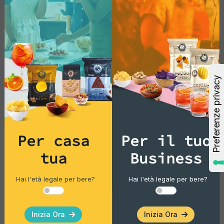
Per casa
Per il tuo
tua
Business
Gourmet Snack
Taralli classici
Hai l'età legale per bere?
Hai l'età legale per bere?
Pacco singolo
Inizia Ora
Inizia Ora