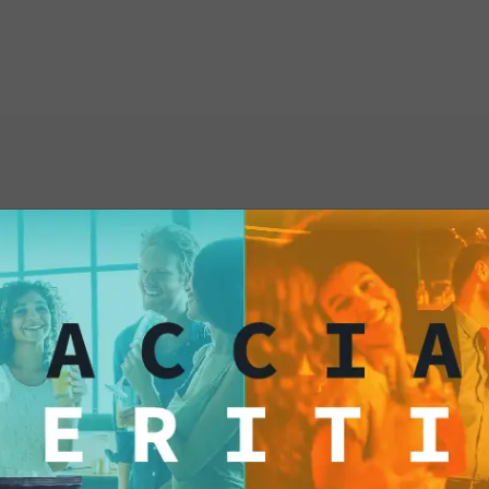
aromatiche, regaland
inconfondibile.
Con una s
helf life d
Assortito garantisce
unica ma anche la pra
mano ingredienti di a
tu stia organizzando 
tuoi clienti un'espe
semplicemente goder
ti anche...
questo multipack è ci
Lasciati sedurre dall
del nostro Multipack
è un
investimento ne
per distinguersi e of
Rendi ogni aperitivo 