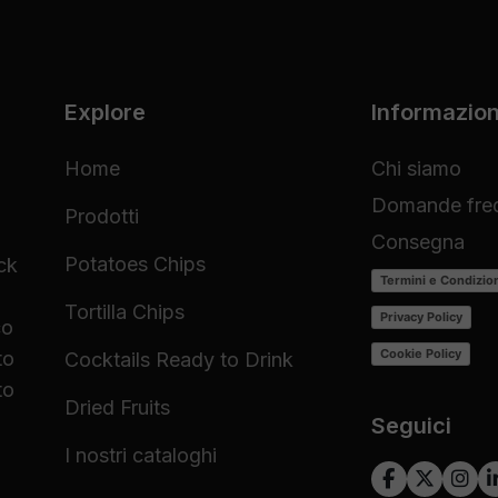
Explore
Informazion
Home
Chi siamo
Domande freq
Prodotti
Consegna
Potatoes Chips
ck
Termini e Condizio
Tortilla Chips
Privacy Policy
co
Cookie Policy
to
Cocktails Ready to Drink
to
Dried Fruits
Seguici
I nostri cataloghi