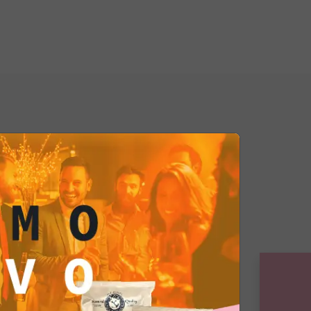
o a ogni piatto un'aroma
i 12 mesi
, il nostro Multipack
 non solo un'esperienza sensoriale
ticità di avere sempre a portata di
lta qualità per ogni occasione. Che
un evento speciale, voglia offrire ai
rienza gastronomica elevata o
ti un momento di piacere puro,
ò che fa per te.
a varietà e dalla ricchezza di sapori
 Assortito. Non è solo un acquisto,
lla qualità e nel gusto
, un modo
frire sempre il meglio. Che aspetti?
un'occasione da ricordare e fai sì