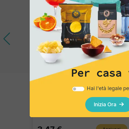
Per casa 
Gourmet Snack
Hai l'età legale p
Bruschette Aglio "Chef Gourmet"
Inizia Ora
Pacco Singolo - 150 Gr