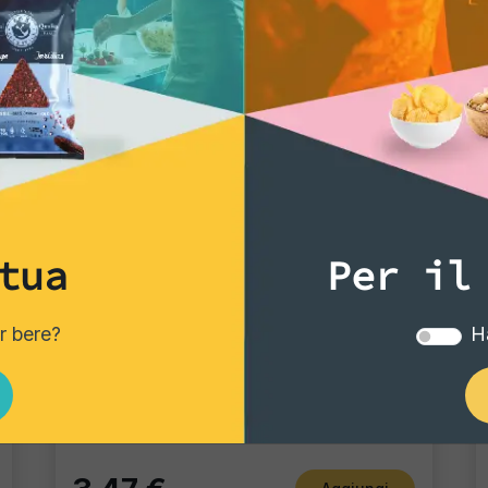
che i tuoi ospiti o c
della raffinatezza e d
Aggiungi ora al carre
inizia a trasformare 
memorabile.
**La scheda tecnica f
per tutte le altre in
tua
Per il
Gourmet Snack
er bere?
Ha
Bruschette Pomodoro "Chef Gourmet"
Pacco Singolo - 150 Gr