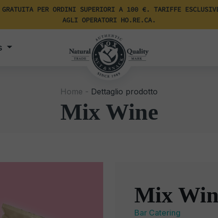
 GRATUITA PER ORDINI SUPERIORI A 100 €. TARIFFE ESCLUSIV
AGLI OPERATORI HO.RE.CA.
s
Home -
Dettaglio prodotto
Mix Wine
Mix Win
Bar Catering