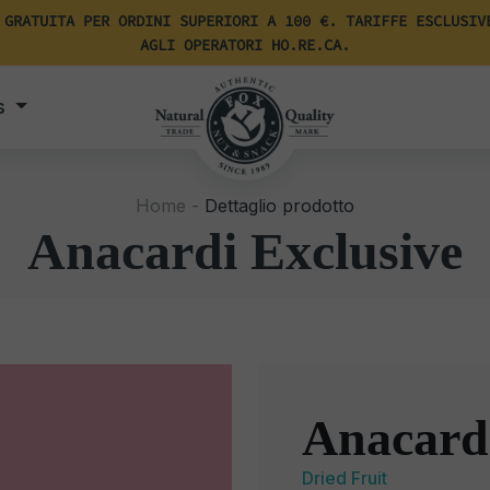
 GRATUITA PER ORDINI SUPERIORI A 100 €. TARIFFE ESCLUSIV
AGLI OPERATORI HO.RE.CA.
s
Home -
Dettaglio prodotto
Anacardi Exclusive
Anacardi
Dried Fruit