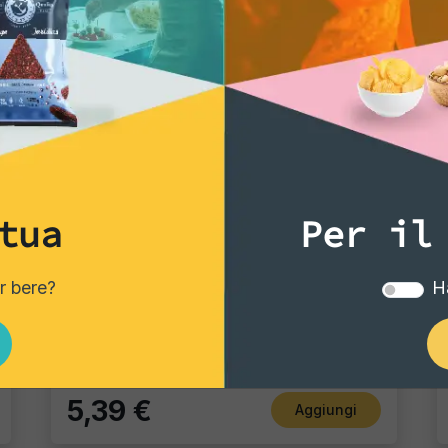
tua
Per il
Gourmet Snack
er bere?
Ha
Follie Mexicanos
Pacco singolo
5,39 €
Aggiungi