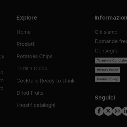
Explore
Informazion
Home
Chi siamo
Domande freq
Prodotti
Consegna
Potatoes Chips
ck
Termini e Condizio
Tortilla Chips
Privacy Policy
co
Cookie Policy
to
Cocktails Ready to Drink
to
Dried Fruits
Seguici
I nostri cataloghi