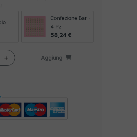
i.
Confezione Bar -
olo
4 Pz
58,24 €
+
Aggiungi