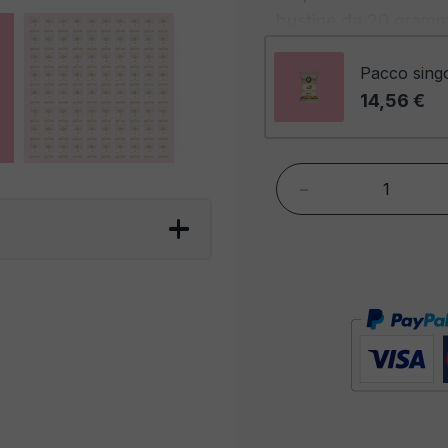
bustine da 20 gramm
Pacco sing
14,56 €
-