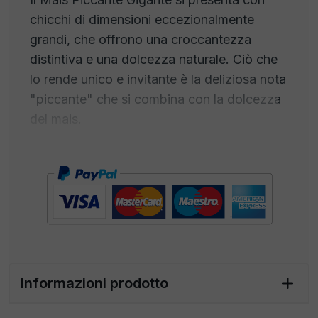
chicchi di dimensioni eccezionalmente
grandi, che offrono una croccantezza
distintiva e una dolcezza naturale. Ciò che
lo rende unico e invitante è la deliziosa nota
"piccante" che si combina con la dolcezza
del mais.
Questo snack è perfetto per chi ama i
sapori audaci
e non ha paura di
emozioni
forti!
È un'ottima opzione per uno spuntino
durante una serata cinematografica, una
festa o una giornata all'aperto, da
condividere per un momento di godimento.
Il Mais Piccante Gigante è una scelta
Informazioni prodotto
intrigante per chi cerca un'alternativa al