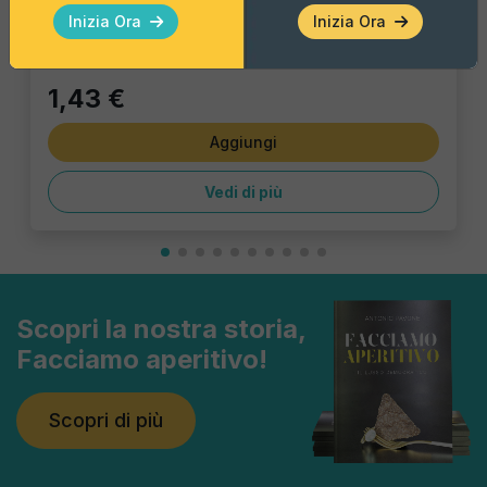
Pacco Singolo - 40 Gr
Inizia Ora
Inizia Ora
1,43 €
Aggiungi
Vedi di più
Scopri la nostra storia,
Facciamo aperitivo!
Scopri di più