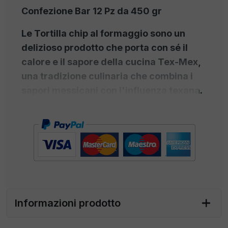
Confezione Bar 12 Pz da 450 gr
Le Tortilla chip al formaggio sono un
delizioso prodotto che porta con sé il
calore e il sapore della cucina Tex-Mex,
una tradizione culinaria che combina i
sapori messicani con l'influenza texana.
Queste chips sono un vero e proprio inno
alla fusion food e incarnano l'essenza di
questa affascinante cucina. La storia delle
Tortilla chip al formaggio parte dalle
antiche tradizioni delle tortillas
messicane
, che sono state adottate con
entusiasmo nella cucina texana. L'idea di
Informazioni prodotto
aggiungere formaggio alle tortillas per
creare un piatto irresistibilmente cremoso è