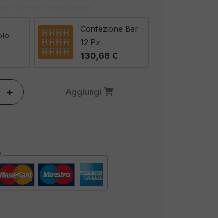
sto piccolo capolavoro
, quando li presenti su un buffet,
Confezione Bar -
cco distintivo che fa davvero la
olo
12 Pz
130,68 €
cezionale
, puoi abbinarli a una
isticate, tra cui:
+
Aggiungi
l
: Questo classico cocktail italiano a
Prosecco e soda si sposa
 i mini wurstel grazie al suo
olcezza e amarezza.
o e aromatico Mojito, con lime,
e rum, crea un contrasto delizioso
endendo ogni boccone un'esplosione
argarita, con tequila, triple sec e