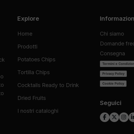
Explore
Informazion
Home
Chi siamo
Domande freq
Prodotti
Consegna
Potatoes Chips
ck
Termini e Condizio
Tortilla Chips
Privacy Policy
co
Cookie Policy
to
Cocktails Ready to Drink
to
Dried Fruits
Seguici
I nostri cataloghi