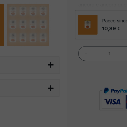
ancora e ancora que
gastronomico. Inoltre
conferiscono quel to
Pacco sing
differenza.
10,89 €
Per un
aperitivo ec
varietà di bevande sof
-
Spritz all'Apero
base di Aperol, 
perfettamente con
equilibrio tra d
Mojito
: Il fresc
menta, zucchero 
con i wurstel, r
di sapore.
Margarita
: La M