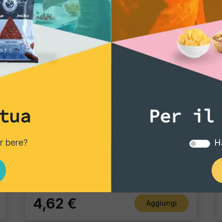
tua
Per il
Tortillas/Nacho/Crisp/Garganelli
er bere?
Ha
Nachos Chips Naturali
Pacco singolo
4,62 €
Aggiungi