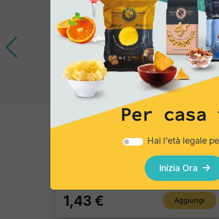
Per casa 
Tortillas/Nacho/Crisp/Garganelli
Hai l'età legale p
Blue Corn
Pacco Singolo - 40 Gr
Inizia Ora
1,43 €
Aggiungi