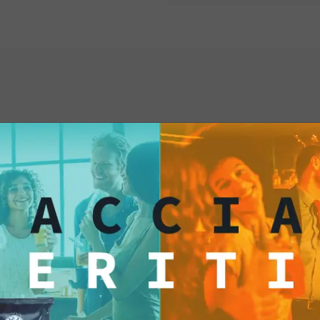
succo di lime, of
vivacità che si 
wurstel.
Birra artigianal
birra artigianale 
accompagnare i w
della birra si co
semplicità e la b
ti anche...
Scegliendo i mini wurs
un'esperienza culinar
sorridere i tuoi ospit
nuovamente questo p