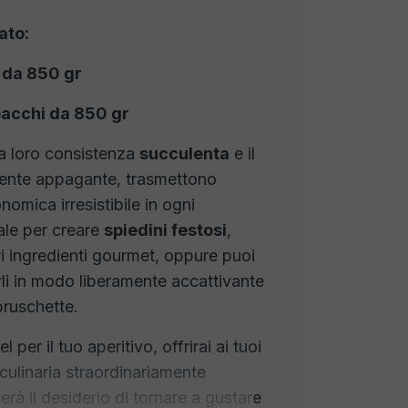
ato:
 da 850 gr
pacchi da 850 gr
la loro consistenza
succulenta
e il
mente appagante, trasmettono
omica irresistibile in ogni
ale per creare
spiedini festosi
,
ri ingredienti gourmet, oppure puoi
li in modo liberamente accattivante
bruschette.
l per il tuo aperitivo, offrirai ai tuoi
culinaria straordinariamente
erà il desiderio di tornare a gustare