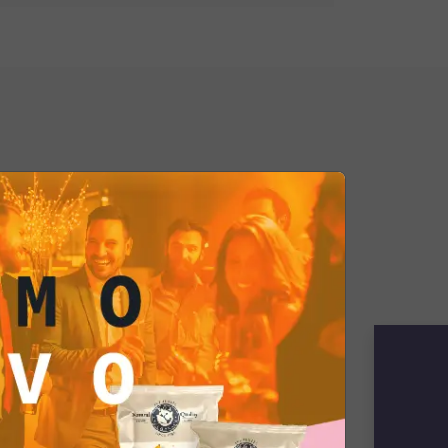
fre una nota di freschezza e
abbina magnificamente ai mini
e
: Non c'è nulla di meglio di una
di qualità quando si tratta di
urstel. La complessità dei sapori
mbina perfettamente con la
ontà dei mini wurstel.
tel per il tuo aperitivo, garantirai
ia divertente e deliziosa, che farà
i e li farà tornare per gustare
iccolo piacere.