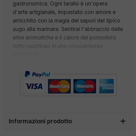
gastronomica. Ogni tarallo è un'opera
d'arte artigianale, impastato con amore e
arricchito con la magia dei sapori del tipico
sugo alla marinara. Sentirai l'abbraccio delle
erbe aromatiche e il calore del pomodoro
tutto racchiuso in una croccantezza
irresistibile.
I Taralli alla Pizzaiola sono il compagno
perfetto per il tuo aperitivo, davanti ad un
drink ben ghiacciato tra amici o per una
serata di cinema ma anche per un picnic in
stile italiano o una pausa gourmet in ufficio.
Il loro sapore avvolgente e autentico
catturerà il tuo palato.
Informazioni prodotto
La loro forma compatta e il gusto