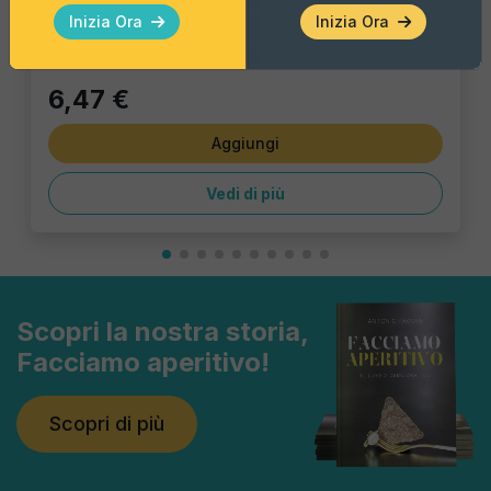
Pezzo Singolo
Inizia Ora
Inizia Ora
6,47 €
Aggiungi
Vedi di più
Scopri la nostra storia,
Facciamo aperitivo!
Scopri di più