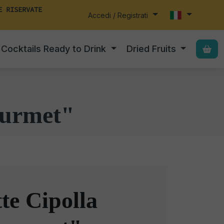
E RISERVATE
Accedi / Registrati
Cocktails Ready to Drink
Dried Fruits
ourmet"
te Cipolla