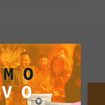
otto che fa per te.
eciso e l'approccio innovativo, sono
i momento indimenticabile. Prendi
a esplorare nuovi orizzonti
i quanto la tua personalità decisa
ta da questo delizioso prodotto.