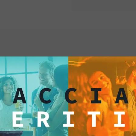
Gourmet sono il prod
Con il loro sapore d
pronte a rendere ogn
una fetta, preparati 
gastronomici e scopr
possa essere appaga
Provale subito!
ti anche...