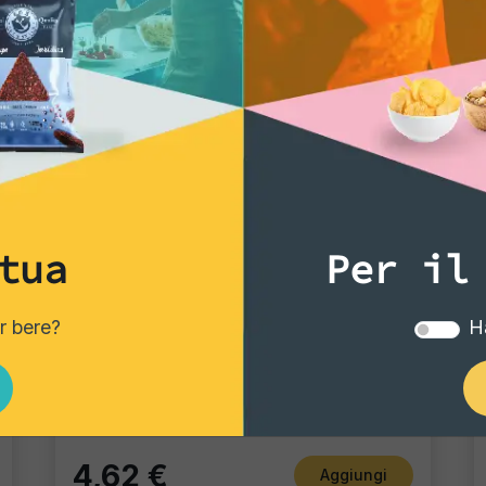
tua
Per il
Tortillas/Nacho/Crisp/Garganelli
er bere?
Ha
Tortillas Natural
Pacco singolo
4,62 €
Aggiungi