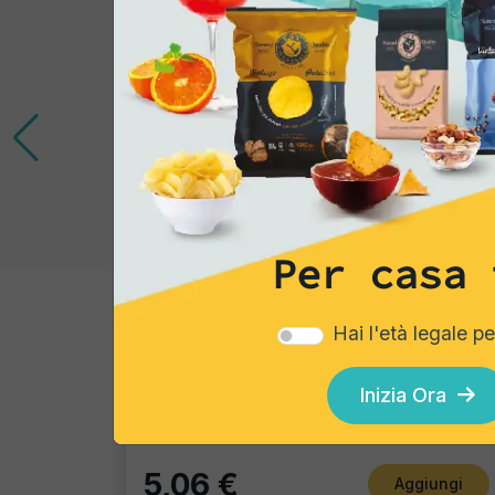
Per casa 
Gourmet Snack
Hai l'età legale p
Taralli classici
Inizia Ora
Pacco singolo
5,06 €
Aggiungi