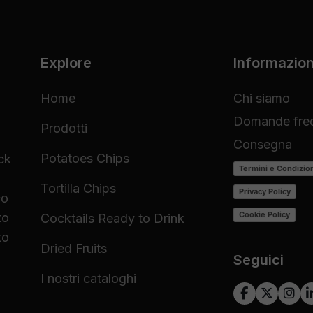
Explore
Informazion
Home
Chi siamo
Domande freq
Prodotti
Consegna
Potatoes Chips
ck
Termini e Condizio
Tortilla Chips
Privacy Policy
co
Cookie Policy
to
Cocktails Ready to Drink
to
Dried Fruits
Seguici
I nostri cataloghi