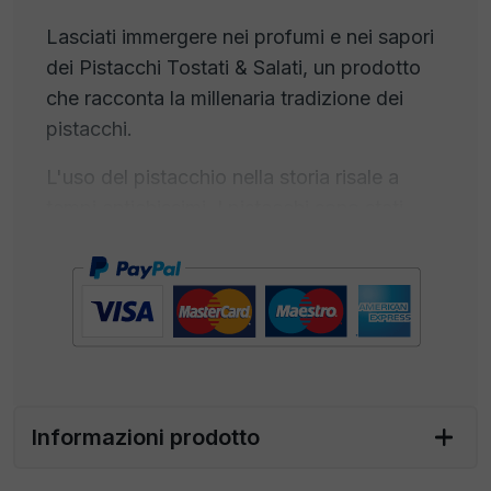
Lasciati immergere nei profumi e nei sapori
dei Pistacchi Tostati & Salati, un prodotto
che racconta la millenaria tradizione dei
pistacchi.
L'uso del pistacchio nella storia risale a
tempi antichissimi. I pistacchi sono stati
consumati da secoli e la loro coltivazione è
documentata in diverse culture. I pistacchi
erano noti nell'antica Persia (l'attuale Iran) e
nell'antico Medio Oriente, dove erano
consumati come cibo. L'Iran è spesso
considerato il luogo di origine dei pistacchi.
I pistacchi erano conosciuti nell'antica
Informazioni prodotto
Roma e nell'antica Grecia. Venivano
utilizzati sia come cibo che per fare dolci.