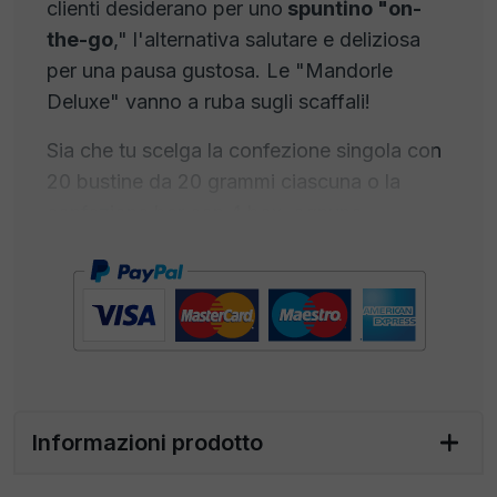
clienti desiderano per uno
spuntino "on-
the-go
," l'alternativa salutare e deliziosa
per una pausa gustosa. Le "Mandorle
Deluxe" vanno a ruba sugli scaffali!
Sia che tu scelga la confezione singola con
20 bustine da 20 grammi ciascuna o la
confezione bar con 4 box, ognuno
contenente 20 bustine da 20 grammi,
offrirai sempre uno snack irresistibile e
nutriente.
Non lasciare che questa opportunità
sfugga. Acquista ora le "Mandorle Deluxe"
e offri ai tuoi clienti un'esperienza culinaria
Informazioni prodotto
eccezionale che soddisferà la loro voglia di
bontà e nutrimento ovunque si trovino.