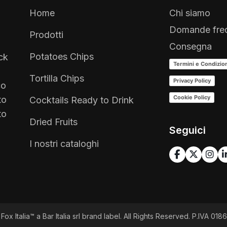
Home
Chi siamo
Domande freq
Prodotti
Consegna
Potatoes Chips
ck
Termini e Condizio
Tortilla Chips
Privacy Policy
co
Cookie Policy
to
Cocktails Ready to Drink
to
Dried Fruits
Seguici
I nostri cataloghi
Fox Italia™ a Bar Italia srl brand label. All Rights Reserved. P.IVA 0