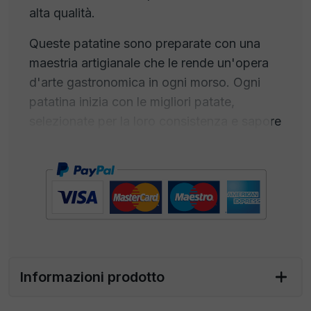
alta qualità.
Queste patatine sono preparate con una
maestria artigianale che le rende un'opera
d'arte gastronomica in ogni morso. Ogni
patatina inizia con le migliori patate,
selezionate per la loro consistenza e sapore
superiori. Sono tagliate con precisione e
cotte con cura per ottenere una
croccantezza perfetta. Ma ciò che
distingue veramente queste patatine è il
profumo del rosmarino
, aromatico e
distintivo, penetra in ogni chip, creando
un'armonia perfetta tra la ricchezza delle
Informazioni prodotto
patate e la freschezza delle erbe.
Il risultato è una patatina che cattura