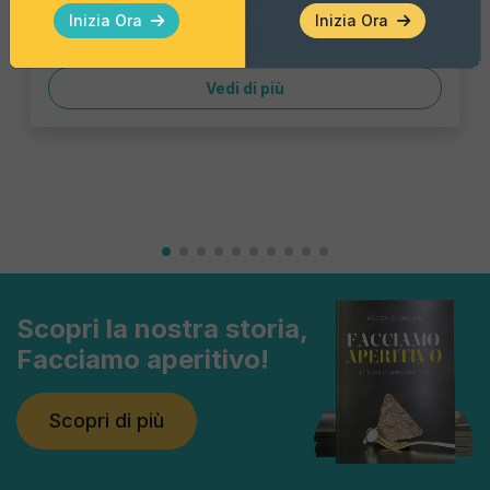
Inizia Ora
Inizia Ora
Aggiungi
Vedi di più
Scopri la nostra storia,
Facciamo aperitivo!
Scopri di più