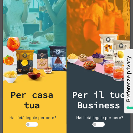
messicano. ¡Buen provecho!
Gourmet Snack
Per casa
Per il tuo
Wraps diam. 250(busta x6 wrap)
tua
Business
Pacco singolo
Hai l'età legale per bere?
Hai l'età legale per bere?
3,63 €