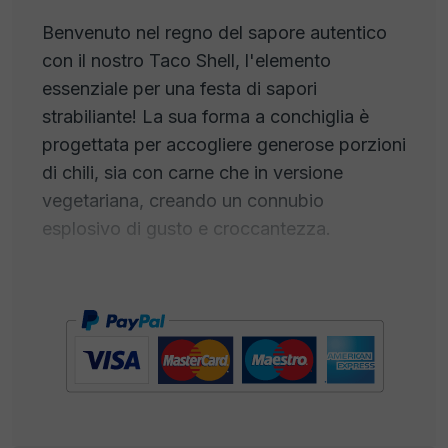
Benvenuto nel regno del sapore autentico
con il nostro Taco Shell, l'elemento
essenziale per una festa di sapori
strabiliante! La sua forma a conchiglia è
progettata per accogliere generose porzioni
di chili, sia con carne che in versione
vegetariana, creando un connubio
esplosivo di gusto e croccantezza.
Immagina un croccante guscio a forma di
conchiglia, pronto a cullare al suo interno il
delizioso abbraccio tra il chili fumante e i
tuoi ingredienti preferiti. Che tu sia un
appassionato di carne saporita o un amante
delle opzioni vegetariane, il nostro Taco
Shell è la tela su cui dipingere la tua