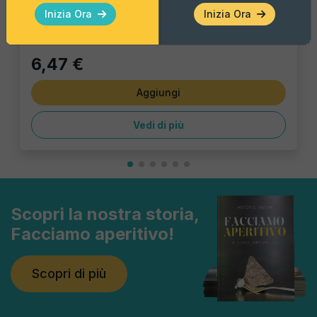
Pezzo Singolo
Inizia Ora
Inizia Ora
6,47 €
Aggiungi
Vedi di più
Scopri la nostra storia,
Facciamo aperitivo!
Scopri di più