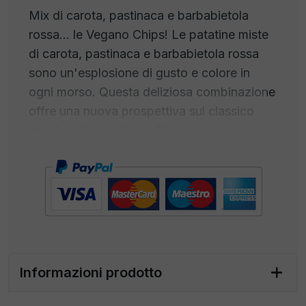
Mix di carota, pastinaca e barbabietola
rossa... le Vegano Chips! Le patatine miste
di carota, pastinaca e barbabietola rossa
sono un'esplosione di gusto e colore in
ogni morso. Questa deliziosa combinazione
offre una nuova prospettiva sul classico
snack delle patatine, offrendo
un'esperienza gustativa unica. Le patatine
di carota e pastinaca, apportano una nota
terrosa e leggermente dolce al mix, con la
loro consistenza croccante e il sapore
distintivo.
La barbabietola rossa, d'altra parte,
Informazioni prodotto
aggiunge una piacevole dolcezza terrosa,
nonché un bellissimo colore rosso intenso