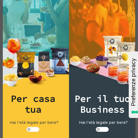
e appaganti.
Provale oggi e delizia il tuo
palato con questa combinazione unica e
appassionante!
Per casa
Per il tuo
tua
Business
Cocktails
Hai l'età legale per bere?
Hai l'età legale per bere?
Gin Flower 14% Vol 100 Ml